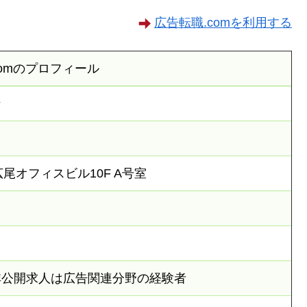
広告転職.comを利用する
comのプロフィール
ン
広尾オフィスビル10F A号室
非公開求人は広告関連分野の経験者